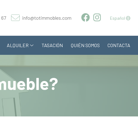
 67
info@totimmobles.com
Español
ALQUILER
TASACIÓN
QUIÉN SOMOS
CONTACTA
nmueble?