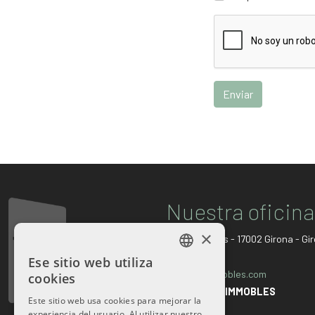
Enviar
Nuestra oficina
×
C/Creu 46 bxs
-
17002
Girona
-
Gi
972 48 38 67
Ese sitio web utiliza
CATALAN
info@totimmobles.com
cookies
SPANISH
© 2026
TOT IMMOBLES
Este sitio web usa cookies para mejorar la
experiencia del usuario. Al utilizar nuestro
FRENCH