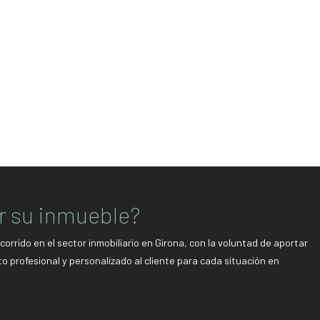
ar su inmueble?
rido en el sector inmobiliario en Girona, con la voluntad de aportar
 profesional y personalizado al cliente para cada situación en