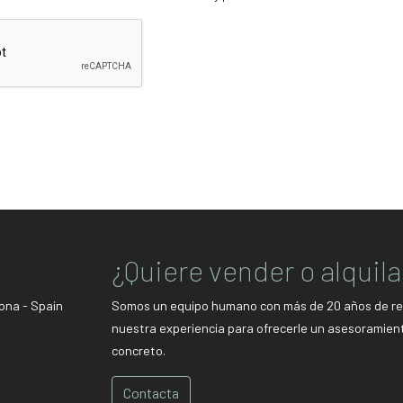
¿Quiere vender o alquil
rona
-
Spain
Somos un equipo humano con más de 20 años de recor
nuestra experiencia para ofrecerle un asesoramiento
concreto.
Contacta