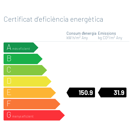
Certificat d’eficiència energètica
Consum d'energia
Emissions
2
2
2
kW h/m
Any
kg CO
/m
Any
A
més eficient
B
C
D
E
150.9
31.9
F
G
menys eficient