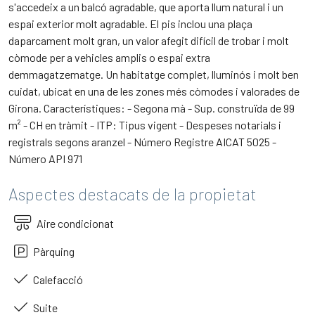
s'accedeix a un balcó agradable, que aporta llum natural i un
espai exterior molt agradable. El pis inclou una plaça
daparcament molt gran, un valor afegit difícil de trobar i molt
còmode per a vehicles amplis o espai extra
demmagatzematge. Un habitatge complet, lluminós i molt ben
cuidat, ubicat en una de les zones més còmodes i valorades de
Girona. Característiques: - Segona mà - Sup. construïda de 99
m² - CH en tràmit - ITP: Tipus vigent - Despeses notarials i
registrals segons aranzel - Número Registre AICAT 5025 -
Número API 971
Aspectes destacats de la propietat
Aire condicionat
Pàrquing
Calefacció
Suite