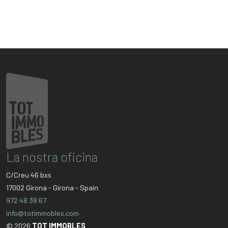
La nostra oficina
C/Creu 46 bxs
17002
Girona
-
Girona
-
Spain
972 48 38 67
info@totimmobles.com
© 2026
TOT IMMOBLES